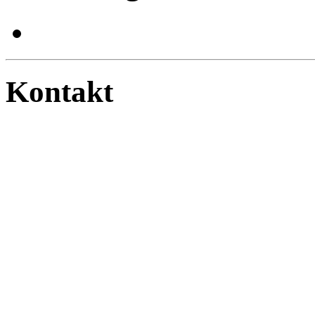
Kontakt
Chovatelská stanice EHL
majitel: Stanislav Ehl
plemena: čivava dlouhosrstá
Hradec Králové, Česká repu
mail:
ehldynasty@ehldynast