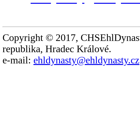
Copyright © 2017, CHSEhlDynast
republika, Hradec Králové.
e-mail:
ehldynasty@ehldynasty.cz